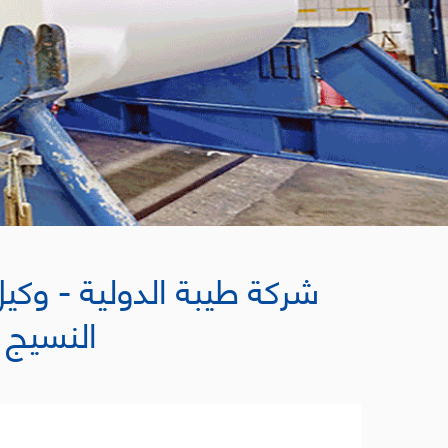
تأسست طيبه الدولية ف
ذوي الخبرات التسويقية الطويلة في سوق الطب
لتقديم خدمات ممتازة وممتازة في صناعة الطبا
"قصة نجاح" ، وهي شركة سريعة النمو تستفيد م
هائلاً يظهر فيه أكثر من 6،000،000 دولار أمريكي. .