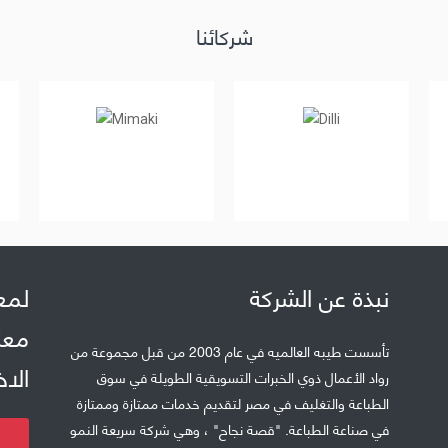
ووفقًا لآخر سجلات العام المالي 2007 ، فإنها تظهر تطوراً
هائلاً يظهر فيه أكثر من 6،000،000 دولار أمريكي. .
2026 © جميع الحقوق محفوظة لشركة طيبه الدوليه