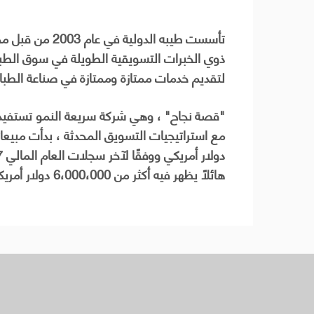
ورق ترانسفير - اوروبي
TX500P-3200 ماك