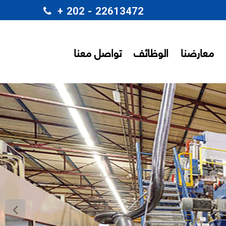
+ 202 - 22613472
معارضنا
الوظائف
تواصل معنا
ة في ماكينات الطباعة (
التغليف