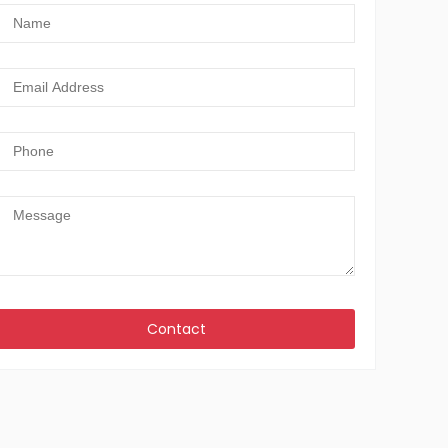
الاتصال بنا
24 ب شارع أنور المفتي ، خلف طيبة مول ، الطابق السابع
، فيلا رقم 76 ، مدينة نصر ، القاهرة ، مصر. الرقم البريدى
11371
+ 202 - 22613472
+202 - 24054280
+202 -22613462