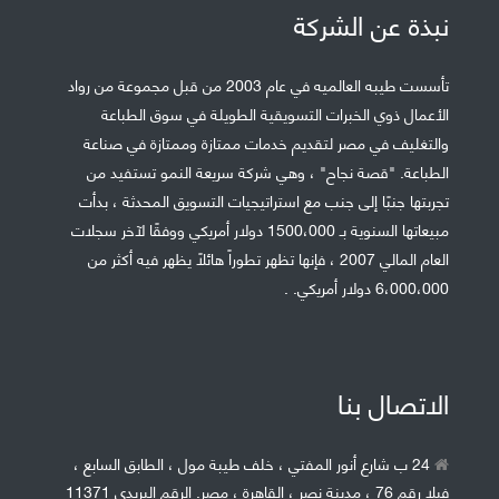
نبذة عن الشركة
تأسست طيبه العالميه في عام 2003 من قبل مجموعة من رواد
الأعمال ذوي الخبرات التسويقية الطويلة في سوق الطباعة
والتغليف في مصر لتقديم خدمات ممتازة وممتازة في صناعة
الطباعة. "قصة نجاح" ، وهي شركة سريعة النمو تستفيد من
تجربتها جنبًا إلى جنب مع استراتيجيات التسويق المحدثة ، بدأت
مبيعاتها السنوية بـ 1500،000 دولار أمريكي ووفقًا لآخر سجلات
العام المالي 2007 ، فإنها تظهر تطوراً هائلاً يظهر فيه أكثر من
6،000،000 دولار أمريكي. .
الاتصال بنا
24 ب شارع أنور المفتي ، خلف طيبة مول ، الطابق السابع ،
فيلا رقم 76 ، مدينة نصر ، القاهرة ، مصر. الرقم البريدى 11371